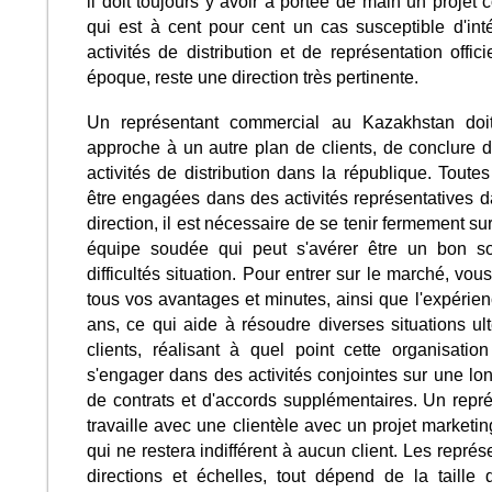
il doit toujours y avoir à portée de main un projet
qui est à cent pour cent un cas susceptible d'int
activités de distribution et de représentation offic
époque, reste une direction très pertinente.
Un représentant commercial au Kazakhstan doi
approche à un autre plan de clients, de conclure 
activités de distribution dans la république. Toute
être engagées dans des activités représentatives da
direction, il est nécessaire de se tenir fermement su
équipe soudée qui peut s'avérer être un bon so
difficultés situation. Pour entrer sur le marché, v
tous vos avantages et minutes, ainsi que l'expérien
ans, ce qui aide à résoudre diverses situations u
clients, réalisant à quel point cette organisatio
s'engager dans des activités conjointes sur une lo
de contrats et d'accords supplémentaires. Un repr
travaille avec une clientèle avec un projet market
qui ne restera indifférent à aucun client. Les repré
directions et échelles, tout dépend de la taille 