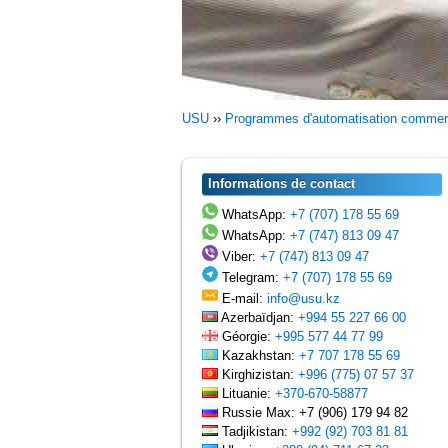
USU
››
Programmes d'automatisation commer
Informations de contact
WhatsApp:
+7 (707) 178 55 69
WhatsApp:
+7 (747) 813 09 47
Viber:
+7 (747) 813 09 47
Telegram:
+7 (707) 178 55 69
E-mail:
info@usu.kz
Azerbaïdjan:
+994 55 227 66 00
Géorgie:
+995 577 44 77 99
Kazakhstan:
+7 707 178 55 69
Kirghizistan:
+996 (775) 07 57 37
Lituanie:
+370-670-58877
Russie Max: +7 (906) 179 94 82
Tadjikistan:
+992 (92) 703 81 81