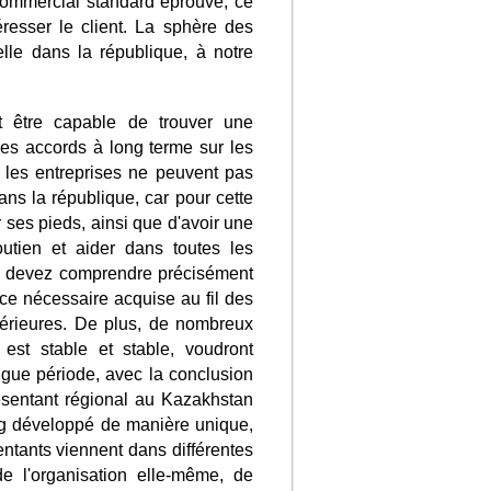
 commercial standard éprouvé, ce
éresser le client. La sphère des
ielle dans la république, à notre
t être capable de trouver une
des accords à long terme sur les
s les entreprises ne peuvent pas
ns la république, car pour cette
r ses pieds, ainsi que d'avoir une
utien et aider dans toutes les
ous devez comprendre précisément
ce nécessaire acquise au fil des
ltérieures. De plus, de nombreux
n est stable et stable, voudront
ngue période, avec la conclusion
ésentant régional au Kazakhstan
ing développé de manière unique,
sentants viennent dans différentes
de l'organisation elle-même, de