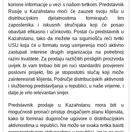
korisne informacije u vezi s našom tvrtkom. Predstavnik
Rusije u Kazahstanu moći će zauzeti svoju nišu u
distribucijskim djelatnostima formirajući tim
zaposlenika i iskusnih stručnjaka koji će posao
obavljati efikasno i učinkovito. Postat ću predstavnik u
Kazahstanu, tako da možete sa sigurnošću reći tvrtki
USU koja će u formatu svog usmjerenja moći aktivno
zastupati interese drugih organizacija na potrebnoj
razini kvalitete. Za prodaju različitih pristiglih proizvoda
uvijek bi vam trebao biti pri ruci standardni provjereni
poslovni projekt, što je stopostotni slučaj koji može
zainteresirati klijenta. Područje distribucijskih aktivnosti
i službenog predstavljanja u republici, u naše vrijeme, i
dalje je vrlo relevantan smjer.
Predstavnik prodaje u Kazahstanu mora biti u
mogućnosti pronaći pristup drugačijem planu klijenata,
kako bi formirao dugoročne ugovore o distribucijskim
aktivnostima u republici. Ne može se svaka tvrtka baviti