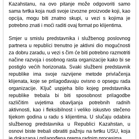
Kazahstanu, na ovo pitanje može odgovoriti samo
sama tvrtka koja nudi svoje izvozne proizvode koji, kao
opcija, mogu biti znatno skupi, u vezi s kojima je
potrebno znati i moći raditi ovaj format po klijentima.
Smjer u smislu predstavnika i službenog poslovnog
partnera u republici trenutno je aktivni dio mogućnosti
za dobru zaradu, u vezi s čim će biti potrebno razmotriti
načine razvoja i osobnog rasta organizacije kako bi se
postiglo većih horizonata. Svaki službeni predstavnik
republike ima svoje razvijene metode privlačenja
klijenata, koje se prilagođavaju ovisno o opsegu rada
organizacije. Ključ uspjeha bilo kojeg predstavnika
republike trebala bi biti sposobnost prilagodbe
različitim uvjetima obavljanja potrebnih radnih
aktivnosti, kao i fleksibilnost i veliko iskustvo stečeno
tijekom godina u radu s klijentima. U slučaju odabira
službenog predstavnika u Republici Kazahstan, u
osnovi biste trebali obratiti pažnju na tvrtku USU, koja
je dokazana i prilagođena prema radnim procesima.