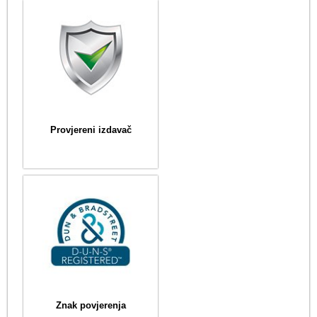
Provjereni izdavač
Znak povjerenja