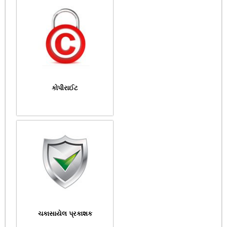
કોપીરાઈટ
ચકાસાયેલ પ્રકાશક