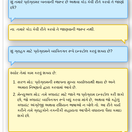
શું તમારે પ્રોગ્રામર બનવાની જરૂર છે અથવા કોડ કેવી રીતે કરવો તે જાણો
છો?
ના. તમારે કોડ કેવી રીતે કરવો તે જાણવાની જરૂર નથી.
શું ગ્રાહક માટે પ્રોગ્રામને વ્યક્તિગત રૂપે ઇન્સ્ટોલ કરવું શક્ય છે?
શ્યોર તેમાં કામ કરવું શક્ય છે:
સરળ મોડ: પ્રોગ્રામની સ્થાપના મુખ્ય કાર્યાલયથી થાય છે અને
અમારા નિષ્ણાતો દ્વારા કરવામાં આવે છે.
મેન્યુઅલ મોડ: તમે ક્લાયંટ માટે જાતે જ પ્રોગ્રામ ઇન્સ્ટોલ કરી શકો
છો, જો ક્લાયંટ વ્યક્તિગત રૂપે બધું કરવા માંગે છે, અથવા જો કહેલું
ક્લાયંટ અંગ્રેજી અથવા રશિયન ભાષાઓ ન બોલે તો. આ રીતે કાર્ય
કરીને તમે ગ્રાહકોને તકનીકી સહાયતા આપીને વધારાના પૈસા કમાઇ
શકો છો.