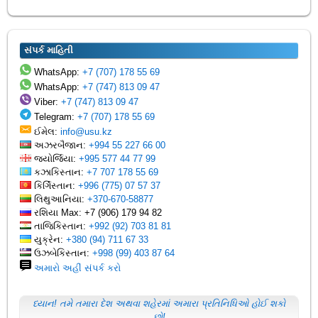
સંપર્ક માહિતી
WhatsApp:
+7 (707) 178 55 69
WhatsApp:
+7 (747) 813 09 47
Viber:
+7 (747) 813 09 47
Telegram:
+7 (707) 178 55 69
ઈમેલ:
info@usu.kz
અઝરબૈજાન:
+994 55 227 66 00
જ્યોર્જિયા:
+995 577 44 77 99
કઝાકિસ્તાન:
+7 707 178 55 69
કિર્ગિસ્તાન:
+996 (775) 07 57 37
લિથુઆનિયા:
+370-670-58877
રશિયા Max: +7 (906) 179 94 82
તાજિકિસ્તાન:
+992 (92) 703 81 81
યુક્રેન:
+380 (94) 711 67 33
ઉઝબેકિસ્તાન:
+998 (99) 403 87 64
અમારો અહીં સંપર્ક કરો
ધ્યાન! તમે તમારા દેશ અથવા શહેરમાં અમારા પ્રતિનિધિઓ હોઈ શકો
છો!