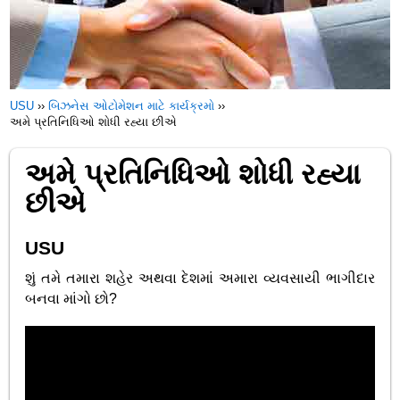
USU
››
બિઝનેસ ઓટોમેશન માટે કાર્યક્રમો
››
અમે પ્રતિનિધિઓ શોધી રહ્યા છીએ
અમે પ્રતિનિધિઓ શોધી રહ્યા
છીએ
USU
શું તમે તમારા શહેર અથવા દેશમાં અમારા વ્યવસાયી ભાગીદાર
બનવા માંગો છો?