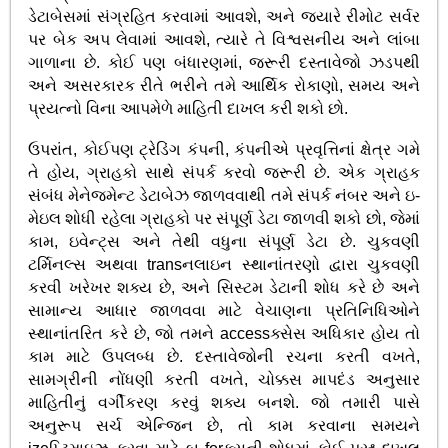
ડેટાબેસમાં સંગ્રહિત કરવામાં આવશે, અને જ્યારે રીમોટ સર્વર
પર બેક અપ લેવામાં આવશે, ત્યારે તે વિશ્વસનીય અને લાંબા
ગાળાના છે. કોઈ પણ બંધારણમાં, જરૂરી દસ્તાવેજો ઝડપથી
અને અસરકારક રીતે ભરીને તમે આર્થિક રોકાણો, સમય અને
પ્રયત્નો વિના આપમેળે માહિતી દાખલ કરી શકો છો.
ઉપરાંત, કોઈપણ ટ્રેડિંગ કંપની, કંપનીએ પ્રવૃત્તિનાં ક્ષેત્ર ગમે
તે હોય, ગ્રાહકો સાથે સંપર્ક કરવો જરૂરી છે. એક ગ્રાહક
સંબંધ મેનેજમેન્ટ ડેટાબેઝ જાળવવાથી તમે સંપર્ક નંબર અને ઇ-
મેઇલ શોધી રહેલા ગ્રાહકો પર સંપૂર્ણ ડેટા જાળવી શકો છો, જેમાં
કામ, ઇવેન્ટ્સ અને તેથી વધુના સંપૂર્ણ ડેટા છે. ચુકવણી
ટર્મિનલ્સ અથવા transનલાઇન સ્થાનાંતરણો દ્વારા ચુકવણી
કરવી ખરેખર શક્ય છે, અને સિસ્ટમ ડેટાની શોધ કરે છે અને
સામાન્ય આધાર જાળવવા માટે વેચાણના પ્રતિનિધિઓને
સ્થાનાંતરિત કરે છે, જો તમને accessક્સેસ અધિકાર હોય તો
કામ માટે ઉપલબ્ધ છે. દસ્તાવેજોની રચના કરતી વખતે,
સામગ્રીની નોંધણી કરતી વખતે, ચોક્કસ માપદંડ અનુસાર
માહિતીનું વર્ગીકરણ કરવું શક્ય બનશે. જો તમારી પાસે
અનુરૂપ સર્ચ એન્જિન છે, તો કામ કરવાના સમયને