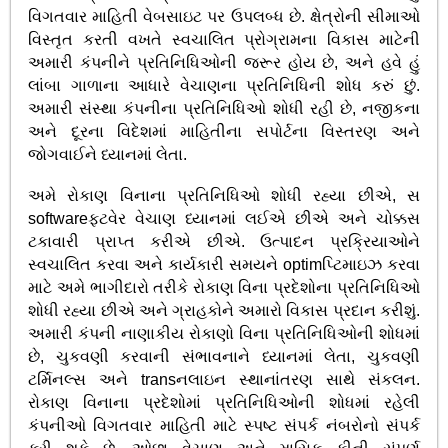
વિગતવાર માહિતી વેબસાઇટ પર ઉપલબ્ધ છે. ક્ષેત્રોની સીમાઓ
વિસ્તૃત કરતી વખતે સ્વચાલિત પ્રોગ્રામના વિકાસ માટેની
અમારી કંપનીને પ્રતિનિધિઓની જરૂર હોય છે, અને હવે હું
લાંબા ગાળાના આધારે વેચાણના પ્રતિનિધિની શોધ કરું છું.
અમારી સંસ્થા કંપનીના પ્રતિનિધિઓ શોધી રહી છે, નજીકના
અને દૂરના વિદેશમાં માહિતીના સપોર્ટના વિસ્તરણ અને
જોગવાઈને ધ્યાનમાં લેતા.
અમે રોકાણ વિનાના પ્રતિનિધિઓ શોધી રહ્યા છીએ, સ
softwareફ્ટવેર વેચાણ ધ્યાનમાં લઈએ છીએ અને ચોક્કસ
ટકાવારી પ્રાપ્ત કરીએ છીએ. ઉત્પાદન પ્રક્રિયાઓને
સ્વચાલિત કરવા અને કાર્યકારી સમયને optimપ્ટિમાઇઝ કરવા
માટે અમે ભાગીદારો તરીકે રોકાણ વિના પ્રદેશોના પ્રતિનિધિઓ
શોધી રહ્યા છીએ અને ગ્રાહકોને અમારો વિકાસ પ્રદાન કરીશું.
અમારી કંપની નાણાકીય રોકાણો વિના પ્રતિનિધિઓની શોધમાં
છે, ચુકવણી કરવાની સંભાવનાને ધ્યાનમાં લેતા, ચુકવણી
ટર્મિનલ્સ અને transનલાઇન સ્થાનાંતરણ સાથે સંકલન.
રોકાણ વિનાના પ્રદેશોમાં પ્રતિનિધિઓની શોધમાં રહેલી
કંપનીઓ વિગતવાર માહિતી માટે સ્પષ્ટ સંપર્ક નંબરોનો સંપર્ક