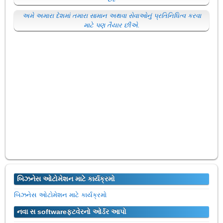
અમે અમારા દેશમાં તમારા સામાન અથવા સેવાઓનું પ્રતિનિધિત્વ કરવા
માટે પણ તૈયાર છીએ.
બિઝનેસ ઓટોમેશન માટે કાર્યક્રમો
બિઝનેસ ઓટોમેશન માટે કાર્યક્રમો
નવા સ softwareફ્ટવેરનો ઓર્ડર આપો