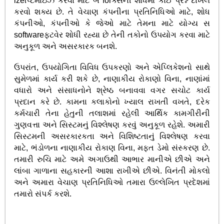
izeપ્ટિમાઇઝ કરવા માટે બ forક્સની શોધમાં કોઈ પ્રશ્ન દાખલ
કરવો શક્ય છે. તે વેચાણ કંપનીના પ્રતિનિધિઓ માટે, શોધ
કંપનીઓ, કંપનીઓ કે જેઓ માટે તેમના માટે યોગ્ય સ
softwareફ્ટવેર શોધી રહ્યા છે તેની તકોનો ઉપયોગ કરવા માટે
અનુકૂળ અને અસરકારક બનશે.
ઉપરાંત, ઉપયોગિતા વિવિધ ઉપકરણો અને એપ્લિકેશનો સાથે
સુમેળમાં કાર્ય કરી શકે છે, નાણાકીય રોકાણો વિના, નાણાંમાં
વધારો અને સંસાધનોને શ્રેષ્ઠ બનાવવા વગર સચોટ કાર્ય
પ્રદાન કરે છે. કામના કલાકોનો ખ્યાલ રાખતી વખતે, દરેક
કર્મચારી તેના હેતુની તલાશમાં રહેલી આર્થિક કામગીરીની
ગુણવત્તા અને સિસ્ટમનું વિશ્લેષણ કરવું અનુકૂળ રહેશે. અમારી
સિસ્ટમની અસરકારકતા અને વિશિષ્ટતાનું વિશ્લેષણ કરવા
માટે, ભંડોળના નાણાકીય રોકાણ વિના, મફત ડેમો સંસ્કરણ છે.
તમારી રુચિ માટે અમે અગાઉથી આભાર માનીએ છીએ અને
લાંબા ગાળાના સહકારની આશા રાખીએ છીએ. વિનંતી મોકલો
અને અમારા વેચાણ પ્રતિનિધિઓ તમારા ઉલ્લેખિત પ્રદેશમાં
તમારો સંપર્ક કરશે.