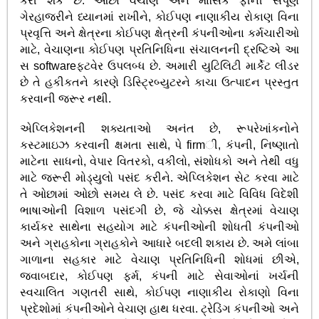
કરી શકે છે. ઓછા વેચાણ અને માસિક ફીની સંપૂર્ણ
ગેરહાજરીને ધ્યાનમાં રાખીને, કોઈપણ નાણાકીય રોકાણ વિના
પ્રવૃત્તિ અને ક્ષેત્રના કોઈપણ ક્ષેત્રની કંપનીઓના કર્મચારીઓ
માટે, વેચાણના કોઈપણ પ્રતિનિધિના સંચાલનની દ્રષ્ટિએ આ
સ softwareફ્ટવેર ઉપલબ્ધ છે. અમારી યુટિલિટી માર્કેટ લીડર
છે તે હકીકતને કારણે ડિસ્ટ્રિબ્યુટરને કાચા ઉત્પાદન પ્રસ્તુત
કરવાની જરૂર નથી.
એપ્લિકેશનની શક્યતાઓ અનંત છે, રૂપરેખાંકનોને
કસ્ટમાઇઝ કરવાની ક્ષમતા સાથે, પે firmી, કંપની, નિષ્ણાતો
માટેના સાધનો, વેપાર વિતરકો, વકીલો, સંશોધકો અને તેથી વધુ
માટે જરૂરી મોડ્યુલો પસંદ કરીને. એપ્લિકેશન સેટ કરવા માટે
તે ઓછામાં ઓછો સમય લે છે. પસંદ કરવા માટે વિવિધ વિદેશી
ભાષાઓની વિશાળ પસંદગી છે, જે ચોક્કસ ક્ષેત્રમાં વેચાણ
કાર્યકર સાથેના સહયોગ માટે કંપનીઓની શોધતી કંપનીઓ
અને ગ્રાહકોના ગ્રાહકોને આધારે બદલી શકાય છે. અમે લાંબા
ગાળાના સહકાર માટે વેચાણ પ્રતિનિધિની શોધમાં છીએ,
જવાબદાર, કોઈપણ ફર્મ, કંપની માટે સેવાઓનાં ખર્ચની
સ્વચાલિત ગણતરી સાથે, કોઈપણ નાણાકીય રોકાણો વિના
પ્રદેશોમાં કંપનીઓને વેચાણ હાથ ધરવા. ટ્રેડિંગ કંપનીઓ અને