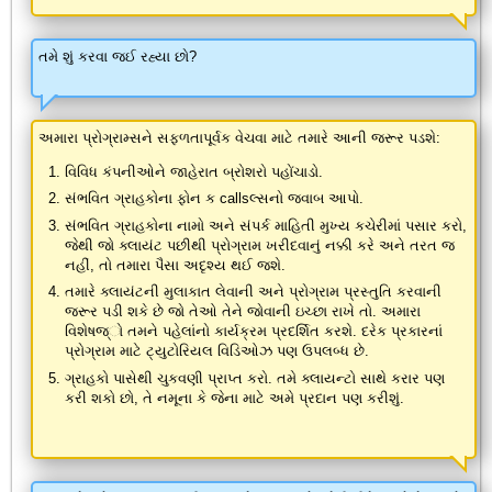
તમે શું કરવા જઈ રહ્યા છો?
અમારા પ્રોગ્રામ્સને સફળતાપૂર્વક વેચવા માટે તમારે આની જરૂર પડશે:
વિવિધ કંપનીઓને જાહેરાત બ્રોશરો પહોંચાડો.
સંભવિત ગ્રાહકોના ફોન ક callsલ્સનો જવાબ આપો.
સંભવિત ગ્રાહકોના નામો અને સંપર્ક માહિતી મુખ્ય કચેરીમાં પસાર કરો,
જેથી જો ક્લાયંટ પછીથી પ્રોગ્રામ ખરીદવાનું નક્કી કરે અને તરત જ
નહીં, તો તમારા પૈસા અદૃશ્ય થઈ જશે.
તમારે ક્લાયંટની મુલાકાત લેવાની અને પ્રોગ્રામ પ્રસ્તુતિ કરવાની
જરૂર પડી શકે છે જો તેઓ તેને જોવાની ઇચ્છા રાખે તો. અમારા
વિશેષજ્ો તમને પહેલાંનો કાર્યક્રમ પ્રદર્શિત કરશે. દરેક પ્રકારનાં
પ્રોગ્રામ માટે ટ્યુટોરિયલ વિડિઓઝ પણ ઉપલબ્ધ છે.
ગ્રાહકો પાસેથી ચુકવણી પ્રાપ્ત કરો. તમે ક્લાયન્ટો સાથે કરાર પણ
કરી શકો છો, તે નમૂના કે જેના માટે અમે પ્રદાન પણ કરીશું.