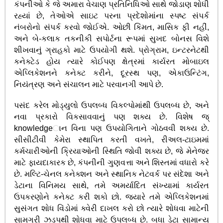
કંપનીઓ કે જે અમારા વેચાણ પ્રતિનિધિઓ સાથે જોડાણ શોધી
રહ્યાં છે, તેઓએ સાઇટ પરના પ્રદેશોમાંના સ્પષ્ટ સંપર્ક
નંબરોનો સંપર્ક કરવો જોઈએ. ઓછી કિંમત, માસિક ફી નહીં,
અને બે-કલાક તકનીકી સપોર્ટના રૂપમાં સુખદ બોનસ વિશે
શીખવાનું ગ્રાહકો માટે ઉપયોગી થશે. પ્રોગ્રામ, ઇન્ટરનેટથી
કનેક્ટેડ હોય ત્યારે કોઈપણ ક્ષેત્રમાં કાર્યરત મોબાઇલ
એપ્લિકેશનને કનેક્ટ કરીને, દૂરસ્થ પણ, એકાઉન્ટિંગ,
નિયંત્રણ અને સંચાલન માટે પરવાનગી આપે છે.
પસંદ કરેલ મોડ્યુલો ઉપલબ્ધ વિકલ્પોમાંથી ઉપલબ્ધ છે, અને
નવા પ્રકારો વિકસાવવાનું પણ શક્ય છે. વિશેષ જ્
knowledgeાન વિના પણ ઉપયોગિતાને ગોઠવવી શક્ય છે.
સીસીટીવી કેમેરા સ્થાપિત કરતી વખતે, રીઅલ-ટાઇમમાં
કર્મચારીઓની ક્રિયાઓની સ્થિતિ જોવી શક્ય છે, જે મેનેજર
માટે ફાયદાકારક છે, કંપનીની ગુણવત્તા અને શિસ્તમાં વધારો કરે
છે. મલ્ટિ-ચેનલ કનેક્શન અને સ્થાનિક નેટવર્ક પર સંદેશા અને
ડેટાના વિનિમય સાથે, તમે અમર્યાદિત સંખ્યામાં કાર્યરત
ઉપકરણોને કનેક્ટ કરી શકો છો. જ્યારે તમે એપ્લિકેશનમાં
સુસંગત શોધ વિંડોમાં ક્વેરી દાખલ કરો છો ત્યારે શોધવા માટેની
સામગ્રી ઝડપથી શોધવા માટે ઉપલબ્ધ છે. બધા ડેટા સામાન્ય