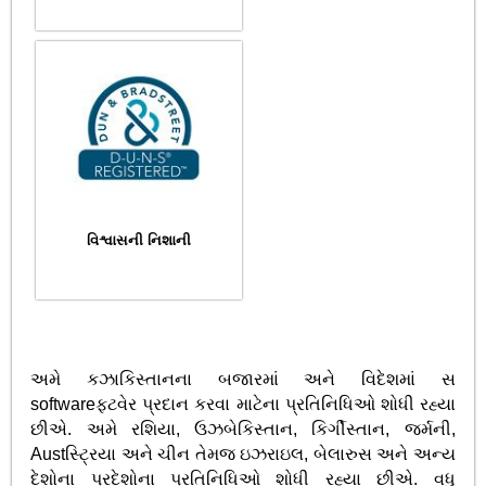
વિશ્વાસની નિશાની
અમે કઝાકિસ્તાનના બજારમાં અને વિદેશમાં સ
softwareફ્ટવેર પ્રદાન કરવા માટેના પ્રતિનિધિઓ શોધી રહ્યા
છીએ. અમે રશિયા, ઉઝબેકિસ્તાન, કિર્ગીસ્તાન, જર્મની,
Austસ્ટ્રિયા અને ચીન તેમજ ઇઝરાઇલ, બેલારુસ અને અન્ય
દેશોના પ્રદેશોના પ્રતિનિધિઓ શોધી રહ્યા છીએ. વધુ