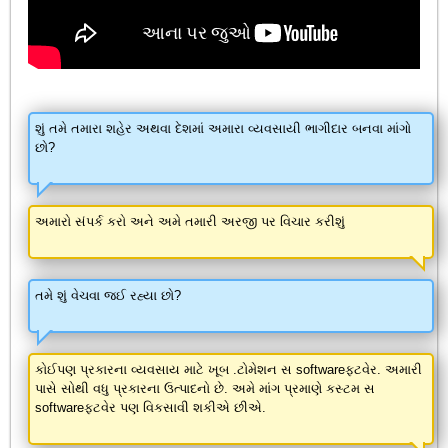
શું તમે તમારા શહેર અથવા દેશમાં અમારા વ્યવસાયી ભાગીદાર બનવા માંગો
છો?
અમારો સંપર્ક કરો અને અમે તમારી અરજી પર વિચાર કરીશું
તમે શું વેચવા જઈ રહ્યા છો?
કોઈપણ પ્રકારના વ્યવસાય માટે ખૂબ .ટોમેશન સ softwareફ્ટવેર. અમારી
પાસે સોથી વધુ પ્રકારના ઉત્પાદનો છે. અમે માંગ પ્રમાણે કસ્ટમ સ
softwareફ્ટવેર પણ વિકસાવી શકીએ છીએ.