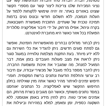
מסוימת, חברה. חברות סחר וחברות המחפשות קשר עם
נציגי המכירות שלנו צריכות ליצור קשר עם מספרי הקשר
שצוינו באזורים באתר. זה יהיה שימושי ללקוחות ללמוד על
העלות הנמוכה, ללא תשלום חודשי ובונוס נעים בדמות
תמיכה טכנית של שעתיים. התוכנית מאפשרת חשבונאות,
בקרה וניהול, אפילו מרחוק, על ידי חיבור אפליקציה סלולרית
הפועלת בכל אזור כאשר היא מחוברת לאינטרנט.
ניתן לבחור מודולים נבחרים מהאפשרויות הזמינות, ואפשר
גם לפתח סוגים חדשים. ניתן להגדיר את כלי השירות גם
ללא ידע מיוחד. בעת התקנת מצלמות טלוויזיה במעגל סגור
ניתן לראות את מצב פעולות העובדים בזמן אמת, דבר
המועיל למנהל, מה שמגביר את איכות ומשמעת החברה.
ניתן לחבר מספר בלתי מוגבל של מכשירי עבודה, עם חיבור
רב ערוצי והחלפת הודעות ונתונים ברשת המקומית. חומרי
חיפוש זמינים לאיתור מהיר כאשר אתה מזין שאילתה בחלון
החיפוש ההקשר שיש לאפליקציה. כל הנתונים יאוחסנו
במסד נתונים משותף, וכאשר הם מגובים בשרת מרוחק, הם
אמינים וארוכי טווח. ניתן להזין מידע באופן אוטומטי, ללא
השקעה כספית, זמן ומאמץ, למלא במהירות וביעילות את