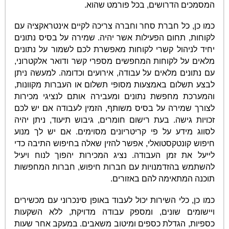
המסמכים הדרושים, בכל פורמט שהוא.
כמו כן, כל חברת סחר וחברה צריכה לקיים אינטראקציה עם
לקוחות, תחום הפעילות אשר יהיה. שמירה על בסיס נתונים
יחיד לניהול קשרי לקוחות מאפשרת לכם לשמור על נתונים
מלאים על לקוחות המחפשים מספרי קשר ודואר אלקטרוני,
עם נתונים מלאים על עבודה, אירועים וכדומה. למעשה ניתן
לבצע תשלום באמצעות מסופי תשלום או העברות מקוונות,
והמערכת מחפשת נתונים ומעבירה אותם לנציגי מכירות
לצורך שמירה על בסיס משותף, הזמין לעבודה אם יש לכם
זכויות גישה. בעת רישום חומרים, גיבוש תיעוד, ניתן יהיה
לסווג מידע על פי קריטריונים מסוימים. אם יש לך מנוע
חיפוש קונטקסטואלי, אפשר להזין שאלה בחיפוש התיבה כדי
לייעל את זמן העבודה. נציג המכירות יהפוך לנוח ויעיל
להשתמש בהזדמנויות עם חברות חיפוש, חברות המחפשות
תוכנה המתאימה להם באזורים.
כמו כן, כלי השירות יכול לעבוד באופן סינכרוני עם מכשירים
ויישומים שונים, ומספק עבודה מדויקת, ללא השקעות
כספיות, הגדלת כספים ומיטוב משאבים. במעקב אחר שעות