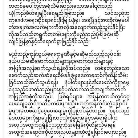
ဗာတစ်ခုပေါ်တွင်အရံသိမ်းဆည်းသောအခါ၎င်းသည်
ယုံကြည်စိတ်ချရပြီးရေရှည်ဖြစ်သည်။ သင်သည်ဘ
ဏ္andာရေးဆိုင်ရာရင်းနှီးမြှုပ်နှံမှု၊ အချိန်နှင့်အားစိုက်မှုမပါ
ဘဲအချက်အလက်များကိုအလိုအလျောက်ထည့်သွင်းနိုင်ပြီး
လိုအပ်သည့်စာရွက်စာတမ်းများကိုမည်သည့်ပုံစံဖြင့်မဆို
လျင်မြန်စွာနှင့်ထိရောက်စွာဖြည့်နိုင်သည်။
မည်သည့်ကုန်သွယ်ရေးကုမ္ပဏီနှင့်မဆိုမည်သည့်လုပ်ငန်း
နယ်ပယ်မဆိုဖောက်သည်များနှင့်ဖောက်သည်များနှင့်
အပြန်အလှန်ဆက်သွယ်ရန်လိုအပ်သည်။ တစ်ခုတည်းသော
ဖောက်သည်ဆက်ဆံရေးစီမံခန့်ခွဲမှုဒေတာဘေ့စ်ကိုထိန်းသိမ်း
ခြင်းသည်ဆက်သွယ်ရန်၊ နံပါတ်များနှင့်အီးမေးလ်ကိုရှာဖွေ
နေသည့်ဖောက်သည်များနှင့်ပတ်သက်သည့်အချက်အလက်
အပြည့်အစုံကိုအလုပ်၊ ဖြစ်ရပ်များ၊ အမှန်တကယ်တွင်ငွေ
ပေးချေမှုဆိုင်ရာဆိပ်ကမ်းများသို့မဟုတ်အွန်လိုင်းလွှဲပြောင်း
မှုများမှတစ်ဆင့်ငွေပေးချေမှုကိုပြုလုပ်နိုင်သည်။ စနစ်သည်
ဒေတာများကိုရှာဖွေပြီးသင်သုံးစွဲခွင့်အခွင့်အရေးရှိပါက
အလုပ်အတွက်ရရှိနိုင်သည့်ဘုံအခြေခံကိုထိန်းသိမ်းရန်
အတွက်အရောင်းကိုယ်စားလှယ်များထံလွှဲပြောင်းပေးသည်။