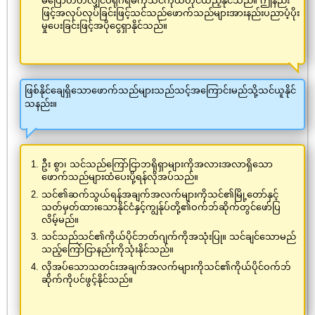
မပြောတတ်လျှင်ပရိုဂရမ်ကိုသင်ကိုယ်တိုင်ထည့်နိုင်သည်။ ဤနည်း
ဖြင့်အလုပ်လုပ်ခြင်းဖြင့်သင်သည်ဖောက်သည်များအားနည်းပညာပံ့ပိုး
မှုပေးခြင်းဖြင့်အပိုငွေရှာနိုင်သည်။
ဖြစ်နိုင်ချေရှိသောဖောက်သည်များသည်သင့်အကြောင်းမည်သို့သင်ယူနိုင်
သနည်း။
ဦး စွာ၊ သင်သည်ကြော်ငြာဘရိုရှာများကိုအလားအလာရှိသော
ဖောက်သည်များထံပေးပို့ရန်လိုအပ်သည်။
သင်၏ဆက်သွယ်ရန်အချက်အလက်များကိုသင်၏မြို့တော်နှင့်
သတ်မှတ်ထားသောနိုင်ငံနှင့်ကျွန်ုပ်တို့၏ဝက်ဘ်ဆိုက်တွင်ဖော်ပြ
လိမ့်မည်။
သင်သည်သင်၏ကိုယ်ပိုင်ဘတ်ဂျက်ကိုအသုံးပြု။ သင်ချင်သောမည်
သည့်ကြော်ငြာနည်းကိုသုံးနိုင်သည်။
လိုအပ်သောသတင်းအချက်အလက်များကိုသင်၏ကိုယ်ပိုင်ဝက်ဘ်
ဆိုက်ကိုပင်ဖွင့်နိုင်သည်။