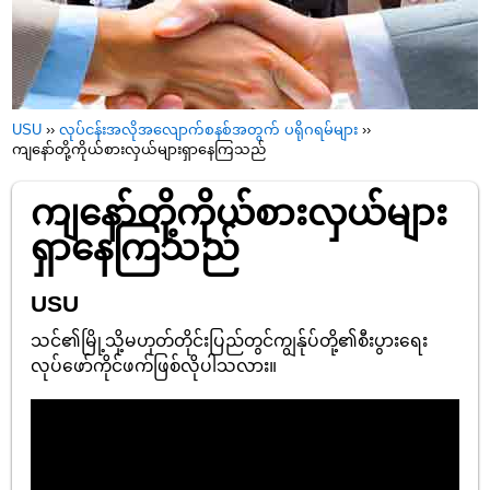
USU
››
လုပ်ငန်းအလိုအလျောက်စနစ်အတွက် ပရိုဂရမ်များ
››
ကျနော်တို့ကိုယ်စားလှယ်များရှာနေကြသည်
ကျနော်တို့ကိုယ်စားလှယ်များ
ရှာနေကြသည်
USU
သင်၏မြို့သို့မဟုတ်တိုင်းပြည်တွင်ကျွန်ုပ်တို့၏စီးပွားရေး
လုပ်ဖော်ကိုင်ဖက်ဖြစ်လိုပါသလား။