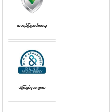
အတည်ပြုထုတ်ဝေသူ
ယုံကြည်မှုလက္ခဏာ