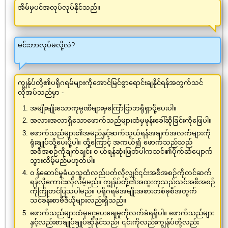
အိမ်မှပင်အလုပ်လုပ်နိုင်သည်။
မင်းဘာလုပ်မလို့လဲ?
ကျွန်ုပ်တို့၏ပရိုဂရမ်များကိုအောင်မြင်စွာရောင်းချနိုင်ရန်အတွက်သင်
လိုအပ်သည်မှာ -
အမျိုးမျိုးသောကုမ္ပဏီများမှကြော်ငြာဘရိုရှာပို့ပေးပါ။
အလားအလာရှိသောဖောက်သည်များထံမှဖုန်းခေါ်ဆိုခြင်းကိုဖြေပါ။
ဖောက်သည်များ၏အမည်နှင့်ဆက်သွယ်ရန်အချက်အလက်များကို
ရုံးချုပ်သို့ပေးပို့ပါ။ ထို့ကြောင့် အကယ်၍ ဖောက်သည်သည်
အစီအစဉ်ကိုချက်ချင်း ၀ ယ်ရန်ဆုံးဖြတ်ပါကသင်၏ပိုက်ဆံပျောက်
သွားလိမ့်မည်မဟုတ်ပါ။
၀ န်ဆောင်မှုခံယူသူထံလည်ပတ်လိုလျှင်၎င်းအစီအစဉ်ကိုတင်ဆက်
ရန်လိုကောင်းလိုလိမ့်မည်။ ကျွန်ုပ်တို့၏အထူးကုသည်သင်အစီအစဉ်
ကိုကြိုတင်ပြသပါမည်။ ပရိုဂရမ်အမျိုးအစားတစ်ခုစီအတွက်
သင်ခန်းစာဗီဒီယိုများလည်းရှိသည်။
ဖောက်သည်များထံမှငွေပေးချေမှုကိုလက်ခံရရှိပါ။ ဖောက်သည်များ
နှင့်လည်းစာချုပ်ချုပ်ဆိုနိုင်သည်၊ ၎င်းကိုလည်းကျွန်ုပ်တို့လည်း