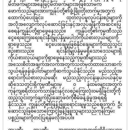
မိတ်ဖက်များအနေဖြင့်မိတ်ဖက်များအဖြစ်သာမက
ဖောက်သည်များအားကျွန်ုပ်တို့၏ဖွံ့ဖြိုးတိုးတက်မှုအတွက်
ထောက်ပံ့ပေးခြင်း၊ ထုတ်လုပ်မှုလုပ်ငန်းစဉ်များကို
အလိုအလျောက်လုပ်ဆောင်ခြင်းနှင့်အလုပ်ချိန်ကိုအဆင်ပြေ
စေရန်ကျွန်ုပ်တို့ရှာဖွေနေသည်။ ကျွန်ုပ်တို့၏ကုမ္ပဏီသည်
ငွေရေးကြေးရေးရင်းနှီးမြှုပ်နှံမှုမပါဘဲကိုယ်စားလှယ်များကို
ရှာဖွေသည်။ ငွေပေးချေမှုဖြစ်နိုင်ချေများကိုထည့်သွင်း
စဉ်းစားသည်။ ရင်းနှီးမြှုပ်နှံမှုမရှိသောဒေသများရှိ
ကိုယ်စားလှယ်များကိုရှာဖွေနေသည့်ကုမ္ပဏီများသည်
အသေးစိတ်အချက်အလက်အတွက်သတ်မှတ်ထားသောဆက်
သွယ်ရန်ဖုန်းနံပါတ်များကိုဆက်သွယ်နိုင်သည်။ မည်သည့်အ
ရောင်းကိုယ်စားလှယ်မဆို၊ မည်သည့်လုပ်ငန်းနယ်ပယ်နှင့်မ
ဆိုဒေသတွင်းရှိကုမ္ပဏီများမှ ၀ န်ထမ်းများအတွက်
ကုန်ကျစရိတ်သက်သာခြင်းနှင့်လစဉ်ကြေးလုံးဝမရှိခြင်းတို့ကို
ထည့်သွင်းတွက်ချက်ပြီးဆော့ဖ်ဝဲကိုစီမံခန့်ခွဲမှုအရရရှိ
နိုင်သည်။ ကျွန်ုပ်တို့၏ဖြန့်ဖြူးရောင်းချမှုသည်ဈေးကွက် ဦး
ဆောင်သူဖြစ်သောကြောင့်ဖြန့်ဖြူးသူများသည်ကုန်ကြမ်း
ပစ္စည်းများကိုတင်ပြရန်မလိုအပ်ပါ။
ကုမ္ပဏီ၊ ကုမ္ပဏီ၊ အထူးကုများအတွက်ကိရိယာများ၊