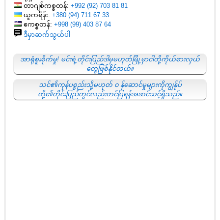
တာဂျစ်ကစ္စတန်:
+992 (92) 703 81 81
ယူကရိန်း:
+380 (94) 711 67 33
ဧကစ္စတန်:
+998 (99) 403 87 64
ဒီမှာဆက်သွယ်ပါ
အာရုံစူးစိုက်မှု! မင်းရဲ့တိုင်းပြည်ဒါမှမဟုတ်မြို့မှာငါတို့ကိုယ်စားလှယ်
တွေဖြစ်နိုင်တယ်။
သင်၏ကုန်ပစ္စည်းသို့မဟုတ် ၀ န်ဆောင်မှုများကိုကျွန်ုပ်
တို့၏တိုင်းပြည်တွင်လည်းတင်ပြရန်အဆင်သင့်ရှိသည်။