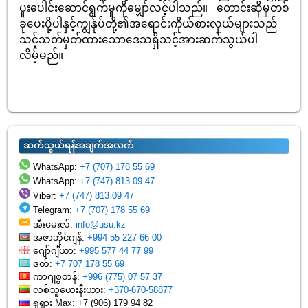
ပူးပေါင်းဆောင်ရွက်မှုကိုမျှော်လင့်ပါသည်။ တောင်းဆိုမှုတစ်
ခုပေးပို့ပါနှင့်ကျွန်ုပ်တို့၏အရောင်းကိုယ်စားလှယ်များသည်
သင့်သတ်မှတ်ထားသောဒေသရှိသင့်အားဆက်သွယ်ပါ
လိမ့်မည်။
ဆက်သွယ်ရန်အချက်အလက်
WhatsApp:
+7 (707) 178 55 69
WhatsApp:
+7 (747) 813 09 47
Viber:
+7 (747) 813 09 47
Telegram:
+7 (707) 178 55 69
အီးမေးလ်:
info@usu.kz
အဇာဘိုင်ဂျန်:
+994 55 227 66 00
ဂျော်ဂျီယာ:
+995 577 44 77 99
ဇတ်:
+7 707 178 55 69
ကာဂျစ္စတန်:
+996 (775) 07 57 37
လစ်သူယေးနီးယား:
+370-670-58877
ရုရှား Max: +7 (906) 179 94 82