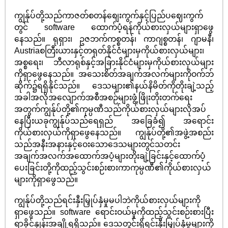
ကျွန်ုပ်တို့သည်ကာဇတ်စတန်စျေးကွက်နှင့်ပြည်ပဈေးကွက်
တွင် software ထောက်ပံ့ရန်ကိုယ်စားလှယ်များရှာဖွေ
နေသည်။ ရုရှား၊ ဥဇဘက်ကစ္စတန်၊ ကာဂျစ္စတန်၊ ဂျာမနီ၊
Austriaစတြီးယားနှင့်တရုတ်နိုင်ငံများမှကိုယ်စားလှယ်များ၊
အစ္စရေး၊ ဘီလာရုစ်နှင့်အခြားနိုင်ငံများမှကိုယ်စားလှယ်များ
ကိုရှာဖွေနေသည်။ အသေးစိတ်အချက်အလက်များကိုဝက်ဘ်
ဆိုက်၌ရရှိနိုင်သည်။ ဒေသများ၏နယ်နိမိတ်ကိုတိုးချဲ့သည့်
အခါအလိုအလျောက်အစီအစဉ်များဖွံ့ဖြိုးတိုးတက်ရေး
အတွက်ကျွန်ုပ်တို့၏ကုမ္ပဏီသည်ကိုယ်စားလှယ်များလိုအပ်
နေပြီးယခုကျွန်ုပ်သည်ရေရှည် အခြေခံ၍ အရောင်း
ကိုယ်စားလှယ်ကိုရှာဖွေနေသည်။ ကျွန်ုပ်တို့၏အဖွဲ့အစည်း
သည်အနီးအနားနှင့်ဝေးသောဒေသများတွင်သတင်း
အချက်အလက်အထောက်အပံ့များတိုးချဲ့ခြင်းနှင့်ထောက်ပံ့
ပေးခြင်းတို့ကိုထည့်သွင်းစဉ်းစားကာကုမ္ပဏီ၏ကိုယ်စားလှယ်
များကိုရှာဖွေသည်။
ကျွန်ုပ်တို့သည်ရင်းနှီးမြှုပ်နှံမှုမပါဘဲကိုယ်စားလှယ်များကို
ရှာဖွေသည်။ software ရောင်းဝယ်မှုကိုထည့်သွင်းစဉ်းစားပြီး
ရာခိုင်နှုန်းအချို့ရရှိသည်။ ဒေသတွင်းရှိရင်းနှီးမြှုပ်နှံမှုများကို