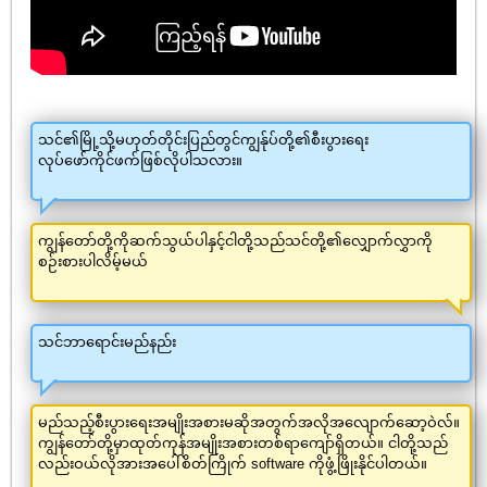
သင်၏မြို့သို့မဟုတ်တိုင်းပြည်တွင်ကျွန်ုပ်တို့၏စီးပွားရေး
လုပ်ဖော်ကိုင်ဖက်ဖြစ်လိုပါသလား။
ကျွန်တော်တို့ကိုဆက်သွယ်ပါနှင့်ငါတို့သည်သင်တို့၏လျှောက်လွှာကို
စဉ်းစားပါလိမ့်မယ်
သင်ဘာရောင်းမည်နည်း
မည်သည့်စီးပွားရေးအမျိုးအစားမဆိုအတွက်အလိုအလျောက်ဆော့ဝဲလ်။
ကျွန်တော်တို့မှာထုတ်ကုန်အမျိုးအစားတစ်ရာကျော်ရှိတယ်။ ငါတို့သည်
လည်းဝယ်လိုအားအပေါ်စိတ်ကြိုက် software ကိုဖွံ့ဖြိုးနိုင်ပါတယ်။