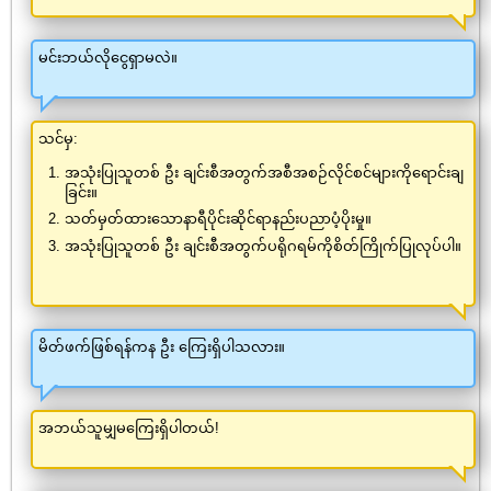
မင်းဘယ်လိုငွေရှာမလဲ။
သင်မှ:
အသုံးပြုသူတစ် ဦး ချင်းစီအတွက်အစီအစဉ်လိုင်စင်များကိုရောင်းချ
ခြင်း။
သတ်မှတ်ထားသောနာရီပိုင်းဆိုင်ရာနည်းပညာပံ့ပိုးမှု။
အသုံးပြုသူတစ် ဦး ချင်းစီအတွက်ပရိုဂရမ်ကိုစိတ်ကြိုက်ပြုလုပ်ပါ။
မိတ်ဖက်ဖြစ်ရန်ကန ဦး ကြေးရှိပါသလား။
အဘယ်သူမျှမကြေးရှိပါတယ်!