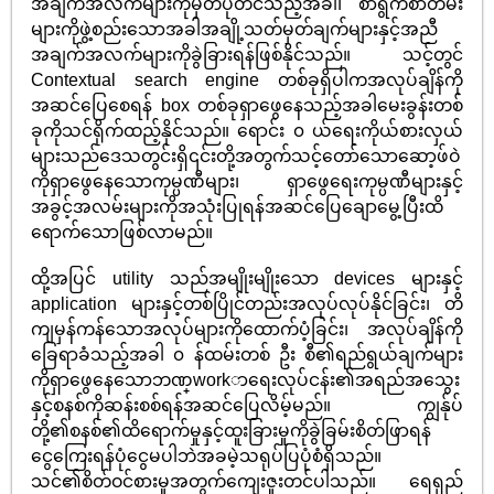
အချက်အလက်များကိုမှတ်ပုံတင်သည့်အခါ၊ စာရွက်စာတမ်း
များကိုဖွဲ့စည်းသောအခါအချို့သတ်မှတ်ချက်များနှင့်အညီ
အချက်အလက်များကိုခွဲခြားရန်ဖြစ်နိုင်သည်။ သင့်တွင်
Contextual search engine တစ်ခုရှိပါကအလုပ်ချိန်ကို
အဆင်ပြေစေရန် box တစ်ခုရှာဖွေနေသည့်အခါမေးခွန်းတစ်
ခုကိုသင်ရိုက်ထည့်နိုင်သည်။ ရောင်း ၀ ယ်ရေးကိုယ်စားလှယ်
များသည်ဒေသတွင်းရှိ၎င်းတို့အတွက်သင့်တော်သောဆော့ဖ်ဝဲ
ကိုရှာဖွေနေသောကုမ္ပဏီများ၊ ရှာဖွေရေးကုမ္ပဏီများနှင့်
အခွင့်အလမ်းများကိုအသုံးပြုရန်အဆင်ပြေချောမွေ့ပြီးထိ
ရောက်သောဖြစ်လာမည်။
ထို့အပြင် utility သည်အမျိုးမျိုးသော devices များနှင့်
application များနှင့်တစ်ပြိုင်တည်းအလုပ်လုပ်နိုင်ခြင်း၊ တိ
ကျမှန်ကန်သောအလုပ်များကိုထောက်ပံ့ခြင်း၊ အလုပ်ချိန်ကို
ခြေရာခံသည့်အခါ ၀ န်ထမ်းတစ် ဦး စီ၏ရည်ရွယ်ချက်များ
ကိုရှာဖွေနေသောဘဏ္workာရေးလုပ်ငန်း၏အရည်အသွေး
နှင့်စနစ်ကိုဆန်းစစ်ရန်အဆင်ပြေလိမ့်မည်။ ကျွန်ုပ်
တို့၏စနစ်၏ထိရောက်မှုနှင့်ထူးခြားမှုကိုခွဲခြမ်းစိတ်ဖြာရန်
ငွေကြေးရန်ပုံငွေမပါဘဲအခမဲ့သရုပ်ပြပုံစံရှိသည်။
သင်၏စိတ်ဝင်စားမှုအတွက်ကျေးဇူးတင်ပါသည်။ ရေရှည်