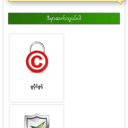
ဒီမှာဆက်သွယ်ပါ
မူပိုင်ခွင့်