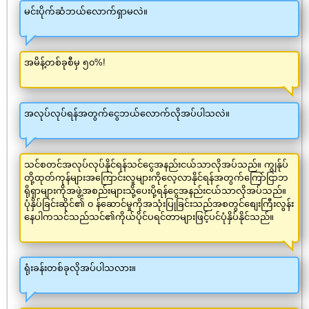
မင်းပိုက်ဆံဘယ်လောက်ရှာမလဲ။
အမိန့်တစ်ခုစီမှ ၅၀%!
အလုပ်လုပ်ရန်အတွက်ငွေဘယ်လောက်လိုအပ်ပါသလဲ။
သင်စတင်အလုပ်လုပ်နိုင်ရန်သင်ငွေအနည်းငယ်သာလိုအပ်သည်။ ကျွန်ုပ်
တို့ထုတ်ကုန်များအကြောင်းလူများကိုလေ့လာနိုင်ရန်အတွက်ကြော်ငြာဘ
ရိုရှာများကိုအဖွဲ့အစည်းများသို့ပေးပို့ရန်ငွေအနည်းငယ်သာလိုအပ်သည်။
ပုံနှိပ်ခြင်းဆိုင်၏ ၀ န်ဆောင်မှုကိုအသုံးပြုခြင်းသည်အစတွင်စျေးကြီးလွန်း
နေပါကသင်သည်သင်၏ကိုယ်ပိုင်ပရင်တာများဖြင့်ပင်ပုံနှိပ်နိုင်သည်။
ရုံးခန်းတစ်ခုလိုအပ်ပါသလား။