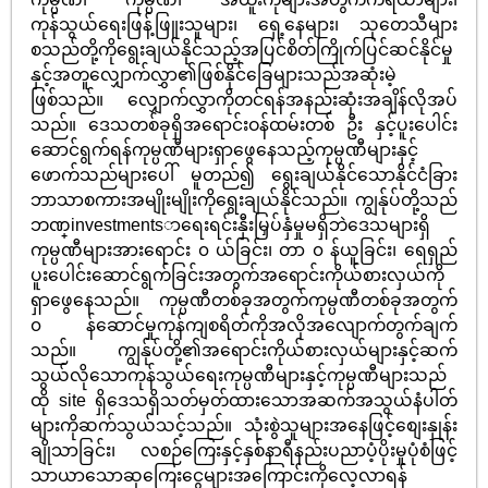
ကုန်သွယ်ရေးဖြန့်ဖြူးသူများ၊ ရှေ့နေများ၊ သုတေသီများ
စသည်တို့ကိုရွေးချယ်နိုင်သည့်အပြင်စိတ်ကြိုက်ပြင်ဆင်နိုင်မှု
နှင့်အတူလျှောက်လွှာ၏ဖြစ်နိုင်ခြေများသည်အဆုံးမဲ့
ဖြစ်သည်။ လျှောက်လွှာကိုတင်ရန်အနည်းဆုံးအချိန်လိုအပ်
သည်။ ဒေသတစ်ခုရှိအရောင်းဝန်ထမ်းတစ် ဦး နှင့်ပူးပေါင်း
ဆောင်ရွက်ရန်ကုမ္ပဏီများရှာဖွေနေသည့်ကုမ္ပဏီများနှင့်
ဖောက်သည်များပေါ် မူတည်၍ ရွေးချယ်နိုင်သောနိုင်ငံခြား
ဘာသာစကားအမျိုးမျိုးကိုရွေးချယ်နိုင်သည်။ ကျွန်ုပ်တို့သည်
ဘဏ္investmentsာရေးရင်းနှီးမြှပ်နှံမှုမရှိဘဲဒေသများရှိ
ကုမ္ပဏီများအားရောင်း ၀ ယ်ခြင်း၊ တာ ၀ န်ယူခြင်း၊ ရေရှည်
ပူးပေါင်းဆောင်ရွက်ခြင်းအတွက်အရောင်းကိုယ်စားလှယ်ကို
ရှာဖွေနေသည်။ ကုမ္ပဏီတစ်ခုအတွက်ကုမ္ပဏီတစ်ခုအတွက်
၀ န်ဆောင်မှုကုန်ကျစရိတ်ကိုအလိုအလျောက်တွက်ချက်
သည်။ ကျွန်ုပ်တို့၏အရောင်းကိုယ်စားလှယ်များနှင့်ဆက်
သွယ်လိုသောကုန်သွယ်ရေးကုမ္ပဏီများနှင့်ကုမ္ပဏီများသည်
ထို site ရှိဒေသရှိသတ်မှတ်ထားသောအဆက်အသွယ်နံပါတ်
များကိုဆက်သွယ်သင့်သည်။ သုံးစွဲသူများအနေဖြင့်စျေးနှုန်း
ချိုသာခြင်း၊ လစဉ်ကြေးနှင့်နှစ်နာရီနည်းပညာပံ့ပိုးမှုပုံစံဖြင့်
သာယာသောဆုကြေးငွေများအကြောင်းကိုလေ့လာရန်