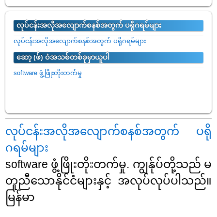
လုပ်ငန်းအလိုအလျောက်စနစ်အတွက် ပရိုဂရမ်များ
လုပ်ငန်းအလိုအလျောက်စနစ်အတွက် ပရိုဂရမ်များ
ဆော့ (ဖ်) ဝဲအသစ်တစ်ခုမှာယူပါ
software ဖွံ့ဖြိုးတိုးတက်မှု
လုပ်ငန်းအလိုအလျောက်စနစ်အတွက် ပရို
ဂရမ်များ
software ဖွံ့ဖြိုးတိုးတက်မှု. ကျွန်ုပ်တို့သည် မ
တူညီသောနိုင်ငံများနှင့် အလုပ်လုပ်ပါသည်။
မြန်မာ