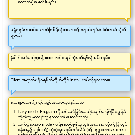
ထောက်ပံ့ပေးလိမ့်မည်။
ပရိုဂရမ်မာတစ်ယောက်ဖြစ်ဖို့လိုသလားသို့မဟုတ်ကုဒ်နံပါတ်ဘယ်လိုသိ
ရမလဲ။
နံပါတ်သင်မည်ကဲ့သို့ code လုပ်ရမည်ကိုမသိရန်လိုအပ်သည်။
Client အတွက်ပရိုဂရမ်ကိုကိုယ်တိုင် install လုပ်လို့ရသလား။
သေချာတာပေါ့။ ၎င်းတွင်အလုပ်လုပ်နိုင်သည်
Easy mode: Program ကိုတပ်ဆင်ခြင်းသည်ရုံးချုပ်မှဖြစ်ပြီးကျွန်ုပ်
တို့၏ကျွမ်းကျင်သူများကလုပ်ဆောင်သည်။
လက်စွဲစာအုပ် mode - ၀ န်ဆောင်မှုခံယူသူမှအရာအားလုံးကိုပြုလုပ်
ရန်ဆန္ဒရှိလျှင် (သို့) သုံးစွဲသူသည်အင်္ဂလိပ် (သို့) ရုရှားဘာသာစကား