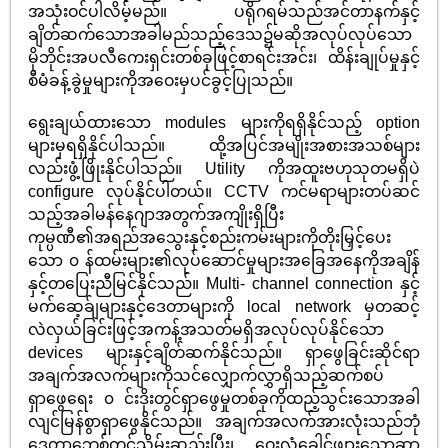
အသုံးဝင်ပါလိမ့်မည်။ ပရိုဂရမ်သည်အင်တာနက်နှင့်
ချိတ်ဆက်သောအခါမည်သည့်ဒေသ၌မဆိုအလုပ်လုပ်သော
မိုဘိုင်းအပလီကေးရှင်းတစ်ခုဖြင့်စာရင်းအင်း၊ ထိန်းချုပ်မှုနှင့်
စီမံခန့်ခွဲမှုများကိုအဝေးမှပင်ခွင့်ပြုသည်။
ရွေးချယ်ထားသော modules များကိုရရှိနိုင်သည့် option
များမှရရှိနိုင်ပါသည်။ ထို့အပြင်အမျိုးအစားအသစ်များ
လည်းဖွံ့ဖြိုးနိုင်ပါသည်။ Utility ကိုအထူးဗဟုသုတမရှိပဲ
configure လုပ်နိုင်ပါတယ်။ CCTV ကင်မရာများတပ်ဆင်
သည့်အခါမန်နေဂျာအတွက်အကျိုးရှိပြီး
ကုမ္ပဏီ၏အရည်အသွေးနှင့်စည်းကမ်းများကိုတိုးမြှင့်ပေး
သော ၀ န်ထမ်းများ၏လုပ်ဆောင်မှုများအခြေအနေကိုအချိန်
နှင့်တပြေးညီမြင်နိုင်သည်။ Multi- channel connection နှင့်
မက်ဆေ့ခ်ျများနှင့်ဒေတာများကို local network မှတဆင့်
လဲလှယ်ခြင်းဖြင့်အကန့်အသတ်မရှိအလုပ်လုပ်နိုင်သော
devices များနှင့်ချိတ်ဆက်နိုင်သည်။ ရှာဖွေခြင်းဆိုင်ရာ
အချက်အလက်များကိုသင်လျှောက်လွှာရှိသည့်ဆက်စပ်
ရှာဖွေရေး ၀ င်းဒိုးတွင်ရှာဖွေမှုတစ်ခုကိုထည့်သွင်းသောအခါ
လျင်မြန်စွာရှာဖွေနိုင်သည်။ အချက်အလက်အားလုံးသည်ဘုံ
ဒေတာဘေ့စ်တွင်သိမ်းဆည်းပြီး၊ ဝေးလံခေါင်ဖျားသောဆာ