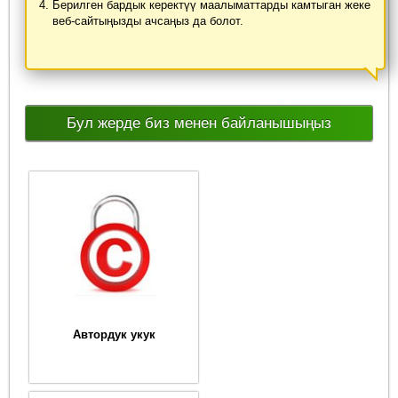
Берилген бардык керектүү маалыматтарды камтыган жеке
веб-сайтыңызды ачсаңыз да болот.
Бул жерде биз менен байланышыңыз
Автордук укук