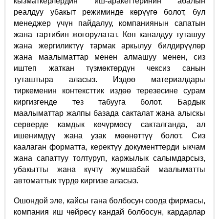
кызматкерлердин иш-аракеттеринин абалын
реалдуу убакыт режиминде көрүүгө болот, бул
менеджер үчүн пайдалуу, компаниянын сапатын
жана тартибин жогорулатат. Көп каналдуу туташуу
жана жергиликтүү тармак аркылуу билдирүүлөр
жана маалыматтар менен алмашуу менен, сиз
иштеп жаткан түзмөктөрдүн чексиз санын
туташтыра аласыз. Издөө материалдары
тиркеменин контексттик издөө терезесине сурам
киргизгенде тез табууга болот. Бардык
маалыматтар жалпы базада сакталат жана алыскы
серверде камдык көчүрмөсү сакталганда, ал
ишенимдүү жана узак мөөнөттүү болот. Сиз
каалаган форматта, керектүү документтерди ыкчам
жана сапаттуу толтуруп, каржылык салымдарсыз,
убакытты жана күчтү жумшабай маалыматты
автоматтык түрдө киргизе аласыз.
Ошондой эле, кайсы гана болбосун соода фирмасы,
компания иш чөйрөсү кандай болбосун, кардарлар