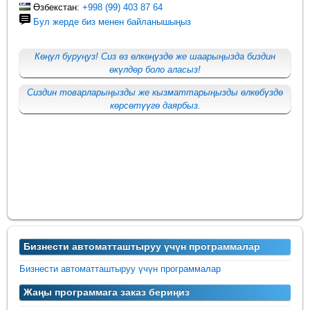
Өзбекстан:
+998 (99) 403 87 64
Бул жерде биз менен байланышыңыз
Көңүл буруңуз! Сиз өз өлкөңүздө же шаарыңызда биздин
өкүлдөр боло аласыз!
Сиздин товарларыңызды же кызматтарыңызды өлкөбүздө
көрсөтүүгө даярбыз.
Бизнести автоматташтыруу үчүн программалар
Бизнести автоматташтыруу үчүн программалар
Жаңы программага заказ бериңиз