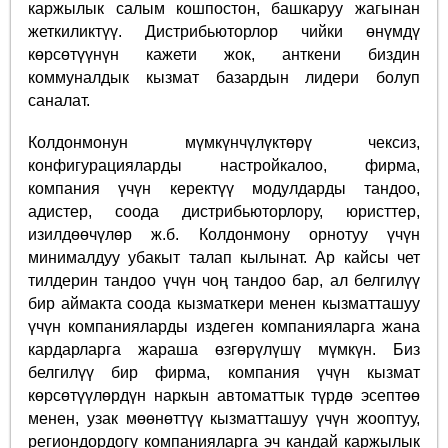
каржылык салым кошпостон, башкаруу жагынан
жеткиликтүү. Дистрибьюторлор чийки өнүмдү
көрсөтүүнүн кажети жок, анткени биздин
коммуналдык кызмат базардын лидери болуп
саналат.
Колдонмонун мүмкүнчүлүктөрү чексиз,
конфигурацияларды настройкалоо, фирма,
компания үчүн керектүү модулдарды тандоо,
адистер, соода дистрибьюторлору, юристтер,
изилдөөчүлөр ж.б. Колдонмону орнотуу үчүн
минималдуу убакыт талап кылынат. Ар кайсы чет
тилдерин тандоо үчүн чоң тандоо бар, ал белгилүү
бир аймакта соода кызматкери менен кызматташуу
үчүн компанияларды издеген компанияларга жана
кардарларга жараша өзгөрүлүшү мүмкүн. Биз
белгилүү бир фирма, компания үчүн кызмат
көрсөтүүлөрдүн наркын автоматтык түрдө эсептөө
менен, узак мөөнөттүү кызматташуу үчүн жооптуу,
региондордогу компанияларга эч кандай каржылык