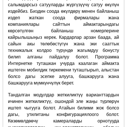
салымдарсыз сатууларды жүргүзүүчү сатуу өкүлүн
издейбиз. Биздин соода өкүлдөрү менен байланыш
издеп жаткан соода фирмалары жана
компаниялары сайттын аймактарындагы
көрсөтүлгөн байланыш номерлерине
кайрылышыңыз керек. Кардарлар арзан баада, ай
сайын акы төлөбөстүгүн жана эки сааттык
техникалык колдоо түрүндө жагымдуу бонусту
билип алганы пайдалуу болот. Программа
Интернетке туташкан учурда каалаган аймакта
иштеген мобилдик тиркемени туташтырып, алыстан
болсо дагы эсепке алууга, башкарууга жана
башкарууга мүмкүнчүлүк берет.
Тандалган модулдар жеткиликтүү варианттардын
ичинен жеткиликтүү, ошондой эле жаңы түрлөрүн
иштеп чыгууга болот. Атайын билими жок болсо
дагы, утилитаны конфигурациялоого болот.
Көзөмөлдөөчү камераларды орнотууда