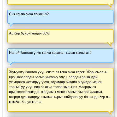
Сиз канча акча табасыз?
Ар бир буйрутмадан 50%!
Иштей башташ үчүн канча каражат талап кылынат?
Жумушту баштоо үчүн сизге аз гана акча керек. Жарнамалык
брошюраларды басып чыгаруу үчүн, аларды ар кандай
уюмдарга жеткирүү үчүн, адамдар биздин өнүмдөр менен
таанышуу үчүн бир аз акча талап кылынат. Аларды өз
принтерлериңиздин жардамы менен басып чыгара аласыз,
эгерде дүкөндөрдүн кызматтарын пайдалануу башында бир аз
кымбат болуп калса.