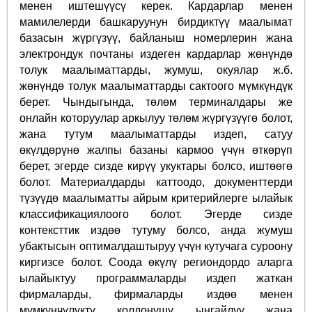
менен иштешүүсү керек. Кардарлар менен
мамилелерди башкаруунун бирдиктүү маалымат
базасын жүргүзүү, байланыш номерлерин жана
электрондук почтаны издеген кардарлар жөнүндө
толук маалыматтарды, жумуш, окуялар ж.б.
жөнүндө толук маалыматтарды сактоого мүмкүндүк
берет. Чындыгында, төлөм терминалдары же
онлайн которуулар аркылуу төлөм жүргүзүүгө болот,
жана тутум маалыматтарды издеп, сатуу
өкүлдөрүнө жалпы базаны кармоо үчүн өткөрүп
берет, эгерде сизде кирүү укуктары болсо, иштөөгө
болот. Материалдарды каттоодо, документтерди
түзүүдө маалыматты айрым критерийлерге ылайык
классификациялоого болот. Эгерде сизде
контексттик издөө тутуму болсо, анда жумуш
убактысын оптималдаштыруу үчүн кутучага суроону
киргизсе болот. Соода өкүлү региондордо аларга
ылайыктуу программаларды издеп жаткан
фирмаларды, фирмаларды издөө менен
мүмкүнчүлүктү колдонушу ыңгайлуу жана