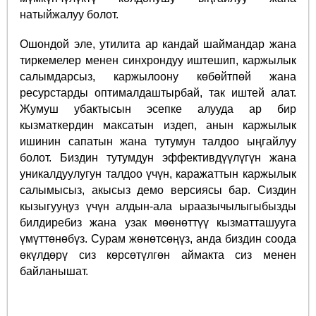
натыйжалуу болот.
Ошондой эле, утилита ар кандай шаймандар жана
тиркемелер менен синхрондуу иштешип, каржылык
салымдарсыз, каржылоону көбөйтпөй жана
ресурстарды оптималдаштырбай, так иштей алат.
Жумуш убактысын эсепке алууда ар бир
кызматкердин максатын издеп, анын каржылык
ишинин сапатын жана тутумун талдоо ыңгайлуу
болот. Биздин тутумдун эффективдүүлүгүн жана
уникалдуулугун талдоо үчүн, каражаттын каржылык
салымысыз, акысыз демо версиясы бар. Сиздин
кызыгууңуз үчүн алдын-ала ыраазычылыгыбызды
билдиребиз жана узак мөөнөттүү кызматташууга
үмүттөнөбүз. Сурам жөнөтсөңүз, анда биздин соода
өкүлдөрү сиз көрсөтүлгөн аймакта сиз менен
байланышат.