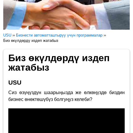
USU
››
Бизнести автоматташтыруу үчүн программалар
››
Биз өкүлдөрдү издеп жатабыз
Биз өкүлдөрдү издеп
жатабыз
USU
Сиз өзүңүздүн шаарыңызда же өлкөңүздө биздин
бизнес өнөктөшүбүз болгуңуз келеби?