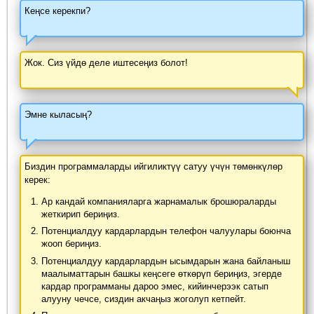
Кеңсе керекпи?
Жок. Сиз үйдө деле иштесеңиз болот!
Эмне кыласың?
Биздин программаларды ийгиликтүү сатуу үчүн төмөнкүлөр
керек:
Ар кандай компанияларга жарнамалык брошюраларды
жеткирип бериңиз.
Потенциалдуу кардарлардын телефон чалуулары боюнча
жооп бериңиз.
Потенциалдуу кардарлардын ысымдарын жана байланыш
маалыматтарын башкы кеңсеге өткөрүп бериңиз, эгерде
кардар программаны дароо эмес, кийинчерээк сатып
алууну чечсе, сиздин акчаңыз жоголуп кетпейт.