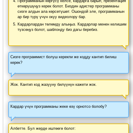
Программанын көргүсү келсе, кардарга барып, презентация
өткөрүшүңүз керек болот. Биздин адистер программаны
сизге алдын ала көрсөтүшөт. Ошондой эле, программанын
ар бир түрү үчүн окуу видеолору бар.
Кардарлардан төлөмдү алыңыз. Кардарлар менен келишим
түзсөңүз болот, шаблонду биз дагы беребиз.
Сизге программист болуш керекпи же кодду кантип билиш
керек?
Жок. Кантип код жазууну билүүнүн кажети жок.
Кардар үчүн программаны жеке өзү орнотсо болобу?
Албетте. Бул жерде иштөөгө болот: