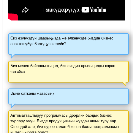
Сиз өзүңүздүн шаарыңызда же өлкөңүздө биздин бизнес
өнөктөшүбүз болгуңуз келеби?
Биз менен байланышыңыз, биз сиздин арызыңызды карап
чыгабыз
Эмне сатканы жатасың?
Автоматташтыруу программасы дээрлик бардык бизнес
түрлөрү үчүн. Бизде продукциянын жүздөн ашык түрү бар.
Ошондой эле, биз суроо-талап боюнча бажы программасын
иштеп чыгууга болот.