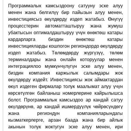
Программалык камсыздоону сатууну эске алуу
менен жана белгилүү бир пайызын алуу менен,
инвестициясыз өкүлдөрдү издеп жатабыз. Өнүгүү
процесстерин автоматташтыруу жана жумуш
убактысын оптималдаштыруу үчүн өнөктөш катары
кардарларга биздин өнөктөш катары
инвестицияларды кошпогон региондордо өкүлдөрдү
издеп жатабыз. Төлөмдөрдү жүргүзүү, төлөм
терминалдары жана онлайн которуулар менен
интеграциялоо мүмкүнчүлүгүн эске алуу менен,
биздин компания каржылык салымдары жок
өкүлдөрдү издейт. Инвестициясы жок аймактардан
өкүл издеген фирмалар толук маалымат алуу үчүн
көрсөтүлгөн байланыш номерлерине кайрылышса
болот. Программалык камсыздоо ар кандай сатуу
өкүлдөрүнө, ар кандай ишмердүүлүк чөйрөсүндөгү
жана региондун компанияларындагы
кызматкерлерге, арзан баада жана бир айлык
акынын толук жоктугун эске алуу менен, ири