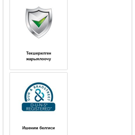
Текшерилген
жарыялоочу
Ишеним белгиси