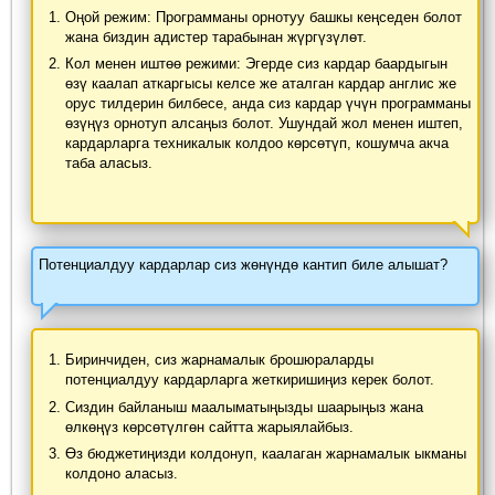
Оңой режим: Программаны орнотуу башкы кеңседен болот
жана биздин адистер тарабынан жүргүзүлөт.
Кол менен иштөө режими: Эгерде сиз кардар баардыгын
өзү каалап аткаргысы келсе же аталган кардар англис же
орус тилдерин билбесе, анда сиз кардар үчүн программаны
өзүңүз орнотуп алсаңыз болот. Ушундай жол менен иштеп,
кардарларга техникалык колдоо көрсөтүп, кошумча акча
таба аласыз.
Потенциалдуу кардарлар сиз жөнүндө кантип биле алышат?
Биринчиден, сиз жарнамалык брошюраларды
потенциалдуу кардарларга жеткиришиңиз керек болот.
Сиздин байланыш маалыматыңызды шаарыңыз жана
өлкөңүз көрсөтүлгөн сайтта жарыялайбыз.
Өз бюджетиңизди колдонуп, каалаган жарнамалык ыкманы
колдоно аласыз.