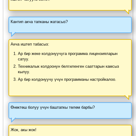
Кантип акча тапканы жатасыз?
Акча иштеп табасыз:
Ар бир жеке колдонуучуга программа лицензияларын
сатуу.
Техникалык колдоонун белгиленген сааттарын камсыз
кылуу.
Ар бир колдонуучу үчүн программаны настройкалоо.
Өнөктөш болуу үчүн баштапкы төлөм барбы?
Жок, акы жок!