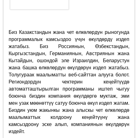
Биз Казакстандын жана чет өлкөлөрдүн рыногунда
программалык камсыздоо үчүн өкүлдөрдү издеп
жатабыз. Биз Россиянын, Өзбекстандын,
Кыргызстандын, Германиянын, Австриянын жана
Кытайдын, ошондой эле Израилдин, Беларустун
жана башка өлкөлөрдүн өкүлдөрүн издеп жатабыз.
Толугураак маалыматты веб-сайттан алууга болот.
Региондордун чектерин кеңейтүүдө
автоматташтырылган программаны иштеп чыгуу
боюнча биздин компания өкүлдөргө муктаж, эми
мен узак мөөнөттүү сатуу боюнча өкүл издеп жатам.
Биздин уюм жакынкы жана алыскы чет өлкөлөрдө
маалыматтык колдоону кеңейтүүнү жана
камсыздоону эске алып, компаниянын өкүлдөрүн
издейт.