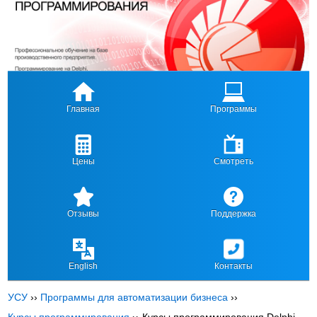
Главная
Программы
Цены
Смотреть
Отзывы
Поддержка
English
Контакты
УСУ
››
Программы для автоматизации бизнеса
››