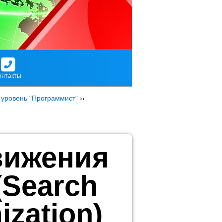
онтакты
 уровень "Программист"
››
вижения
(Search
ization)