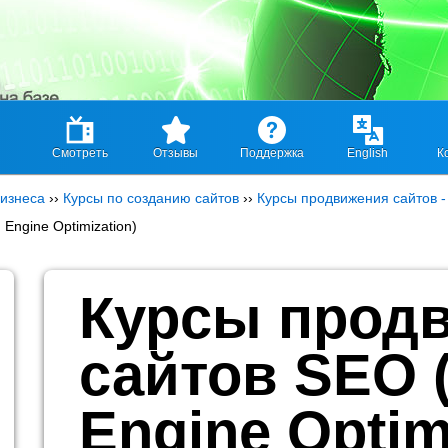
Смотреть
Отзывы
Поддержка
English
К
изнеса
››
Курсы по созданию сайтов
››
Курсы продвижения сайтов -
Engine Optimization)
Курсы прод
сайтов SEO 
Engine Optim